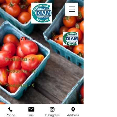
A Proud Member of
Productos - V
Productos - W
Productos - X
Phone
Email
Instagram
Address